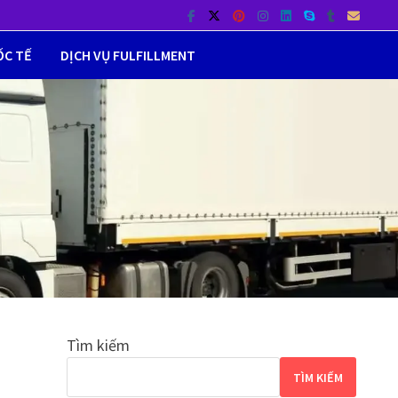
ỐC TẾ
DỊCH VỤ FULFILLMENT
Tìm kiếm
TÌM KIẾM