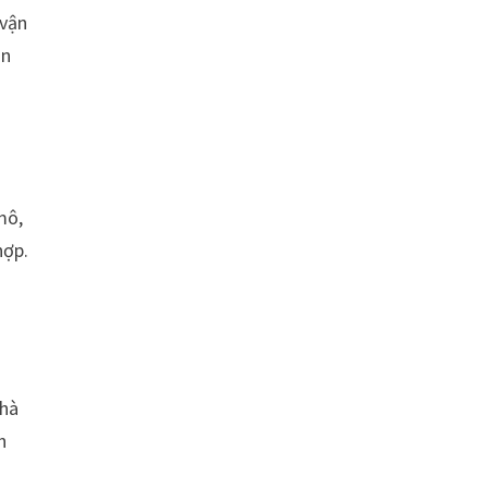
 vận
án
mô,
hợp.
nhà
h