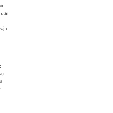
hà
i đơn
 vận
c
 vụ
ra
c