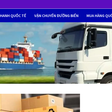
NHANH QUỐC TẾ
VẬN CHUYỂN ĐƯỜNG BIỂN
MUA HÀNG QU