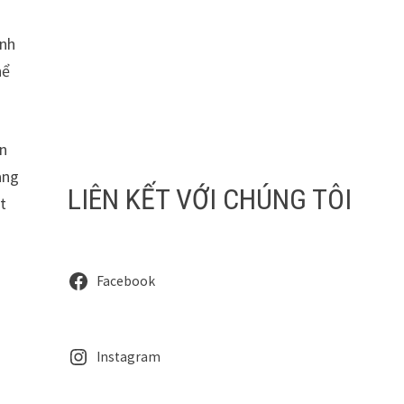
ình
hể
ận
àng
LIÊN KẾT VỚI CHÚNG TÔI
ết
Facebook
Instagram