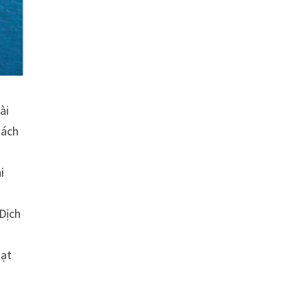
ài
hách
i
 Dịch
hạt