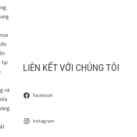
àng
cung
 mua
lớn.
iền
 tại
LIÊN KẾT VỚI CHÚNG TÔI
n
ng và
Facebook
 hóa
 hàng
Instagram
át