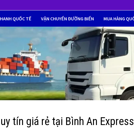
NHANH QUỐC TẾ
VẬN CHUYỂN ĐƯỜNG BIỂN
MUA HÀNG QU
y tín giá rẻ tại Bình An Expres