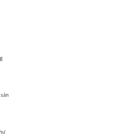
ng
 sản
như