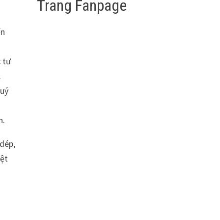
Trang Fanpage
ển
 tư
.
quý
n.
 dép,
iệt