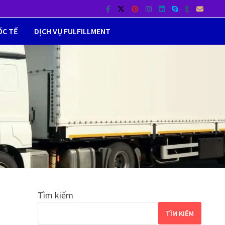
ỐC TẾ
DỊCH VỤ FULFILLMENT
Tìm kiếm
s
TÌM KIẾM