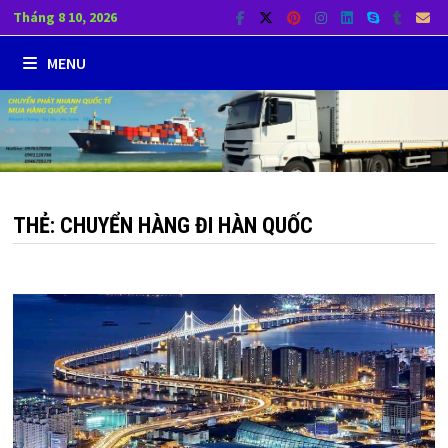
Skip
Tháng 8 10, 2026
to
MENU
content
THẺ:
CHUYỂN HÀNG ĐI HÀN QUỐC