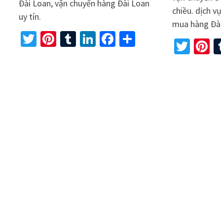
Đài Loan, vận chuyển hàng Đài Loan
chiều. dịch v
uy tín.
mua hàng Đài
Twitter
Pinterest
Tumblr
LinkedIn
Facebook
Share
Twit
P