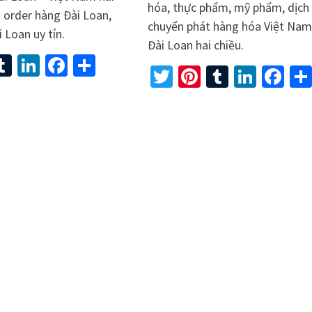
hóa, thực phẩm, mỹ phẩm, dịch
ụ order hàng Đài Loan,
chuyển phát hàng hóa Việt Nam
 Loan uy tín.
Đài Loan hai chiều.
ter
interest
Tumblr
LinkedIn
Facebook
Share
Twitter
Pinterest
Tumblr
Linke
Fa