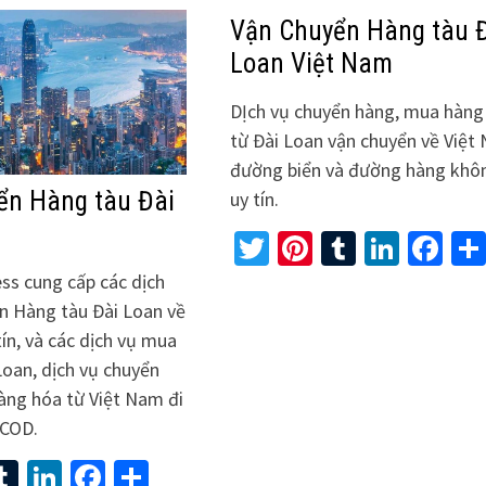
Vận Chuyển Hàng tàu 
Loan Việt Nam
DỊch vụ chuyển hàng, mua hàng
từ Đài Loan vận chuyển về Việt
đường biển và đường hàng khô
ển Hàng tàu Đài
uy tín.
Twitter
Pinterest
Tumblr
Linke
Fa
ess cung cấp các dịch
n Hàng tàu Đài Loan về
ín, và các dịch vụ mua
Loan, dịch vụ chuyển
àng hóa từ Việt Nam đi
 COD.
ter
interest
Tumblr
LinkedIn
Facebook
Share