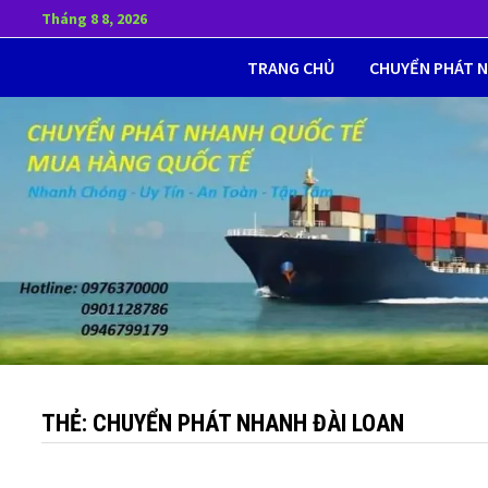
Skip
Tháng 8 8, 2026
to
TRANG CHỦ
CHUYỂN PHÁT 
content
THẺ:
CHUYỂN PHÁT NHANH ĐÀI LOAN