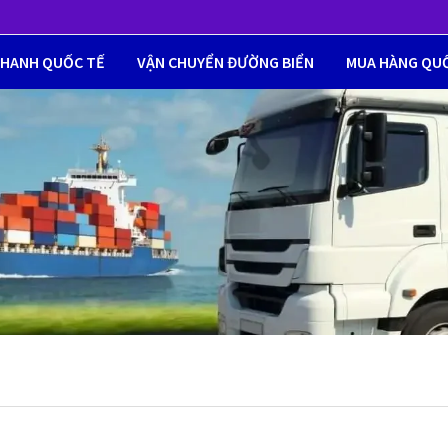
NHANH QUỐC TẾ
VẬN CHUYỂN ĐƯỜNG BIỂN
MUA HÀNG QU