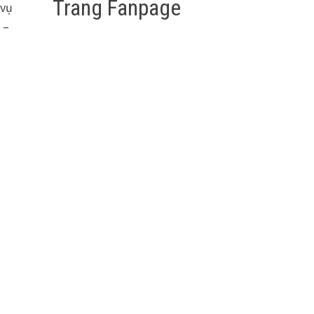
Trang Fanpage
 vụ
 –
dIn
cebook
Share