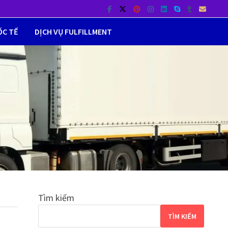
ỐC TẾ
DỊCH VỤ FULFILLMENT
Tìm kiếm
TÌM KIẾM