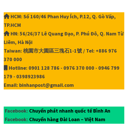
HCM: Số 160/46 Phan Huy Ích, P.12, Q. Gò Vấp,
TP.HCM
HN: 56/26/37 Lê Quang Đạo, P. Phú Đô, Q. Nam Từ
Liêm, Hà Nội
Taiwan: 桃園市大園區三塊石1-1號 / Tel: +886 976
370 000
Hotline: 0901 128 786 - 0976 370 000 - 0946 799
179 - 0398923986
Email: binhanpost@gmail.com
Facebook:
Chuyển phát nhanh quốc tế Bình An
Facebook:
Chuyển hàng Đài Loan – Việt Nam