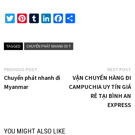
T
Pi
T
Li
Fa
S
wi
nt
u
n
ce
h
tt
er
m
ke
b
ar
er
es
bl
dI
o
e
TAGGED
CHUYỂN PHÁT NHANH ĐI Ý
t
r
n
o
k
Điều
Previous
N
PREVIOUS POST
NEXT POST
post:
p
Chuyển phát nhanh đi
VẬN CHUYỂN HÀNG ĐI
hướng
Myanmar
CAMPUCHIA UY TÍN GIÁ
bài
RẺ TẠI BÌNH AN
viết
EXPRESS
YOU MIGHT ALSO LIKE